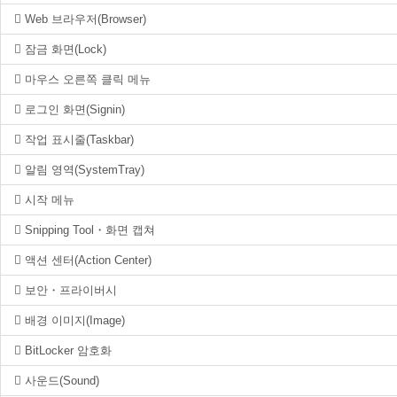
Web 브라우저(Browser)
잠금 화면(Lock)
마우스 오른쪽 클릭 메뉴
로그인 화면(Signin)
작업 표시줄(Taskbar)
알림 영역(SystemTray)
시작 메뉴
Snipping Tool・화면 캡쳐
액션 센터(Action Center)
보안・프라이버시
배경 이미지(Image)
BitLocker 암호화
사운드(Sound)