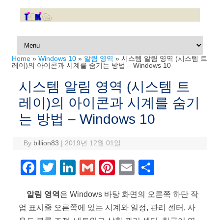
Skip to content
Home
»
Windows 10
»
알림 영역
»
시스템 알림 영역 (시스템 트
레이)의 아이콘과 시계를 숨기는 방법 – Windows 10
시스템 알림 영역 (시스템 트
레이)의 아이콘과 시계를 숨기
는 방법 – Windows 10
By
billion83
|
2019년 12월 01일
F
T
Li
G
Pi
E
S
a
wi
n
m
nt
m
h
알림 영역
c
tt
은 Windows 바탕 화면의 오른쪽 하단 작
k
ail
er
ail
ar
업 표시줄 오른쪽에 있는 시계와 일정, 관리 센터, 사
e
er
e
e
e