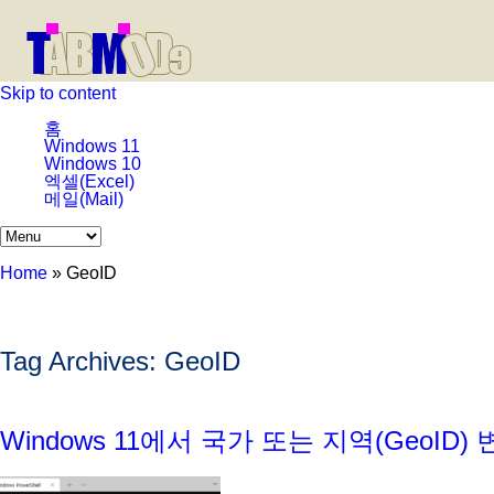
Skip to content
홈
Windows 11
Windows 10
엑셀(Excel)
메일(Mail)
Home
»
GeoID
Tag Archives:
GeoID
Windows 11에서 국가 또는 지역(GeoID)