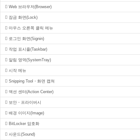
Web 브라우저(Browser)
잠금 화면(Lock)
마우스 오른쪽 클릭 메뉴
로그인 화면(Signin)
작업 표시줄(Taskbar)
알림 영역(SystemTray)
시작 메뉴
Snipping Tool・화면 캡쳐
액션 센터(Action Center)
보안・프라이버시
배경 이미지(Image)
BitLocker 암호화
사운드(Sound)