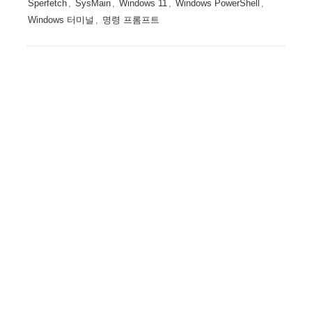
Sperfetch
,
SysMain
,
Windows 11
,
Windows PowerShell
,
Windows 터미널
,
명령 프롬프트