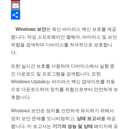
b
t
n
m
P
o
t
k
a
i
E
o
e
e
i
n
m
S
Windows 보안
은 최신 바이러스 백신 보호를 제공
k
r
d
l
t
a
h
합니다. 악성 소프트웨어인 멜웨어, 바이러스 및 보안
I
e
i
a
위협을 검색하여 디바이스를 적극적으로 보호합니
n
r
l
r
다.
Windows 보안의 장치 성능 및 상태 숨기기
e
e
또한 실시간 보호를 사용하여 디바이스에서 실행 중
s
인 다운로드 및 프로그램을 검색합니다. 또한
t
Windows Update는 바이러스 백신 업데이트를 자동
으로 다운로드하여 장치를 위협으로부터 안전하게 보
호합니다.
Windows 보안은 장치를 안전하게 유지하기 위해서
장치 보안 문제를 모니터링하고,
상태 보고서
를 제공
합니다. 이 보고서는
기기의 성능 및 상태
페이지에 표