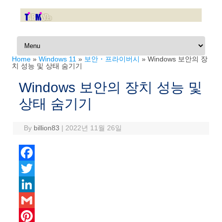
Skip to content
Home
»
Windows 11
»
보안・프라이버시
»
Windows 보안의 장
치 성능 및 상태 숨기기
Windows 보안의 장치 성능 및
상태 숨기기
By
billion83
|
2022년 11월 26일
F
a
T
c
w
L
e
i
i
G