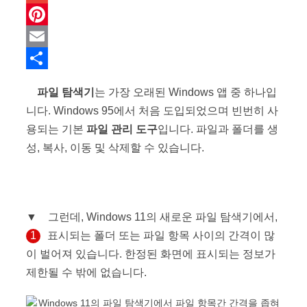
e
i
i
G
b
t
n
m
P
o
t
k
a
i
E
o
e
e
i
n
m
S
파일 탐색기
는 가장 오래된 Windows 앱 중 하나입
k
r
d
l
t
a
h
니다. Windows 95에서 처음 도입되었으며 빈번히 사
I
e
i
a
용되는 기본
파일 관리 도구
입니다. 파일과 폴더를 생
n
r
l
r
성, 복사, 이동 및 삭제할 수 있습니다.
Windows 11 파
일 탐색기에서 파일 항목 사이의 간격을 좁혀서 표시
e
e
하기
s
t
▼ 그런데, Windows 11의 새로운 파일 탐색기에서,
1
표시되는 폴더 또는 파일 항목 사이의 간격이 많
이 벌어져 있습니다. 한정된 화면에 표시되는 정보가
제한될 수 밖에 없습니다.